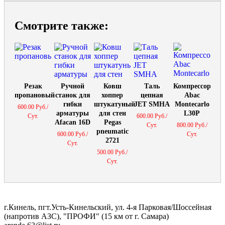
Смотрите также:
Резак
Ручной
Ковш
Таль
Компрессор
пропановый
станок для
хоппер
цепная
Abac
гибки
штукатуный
JET SMHA
Montecarlo
600.00 Руб./
арматуры
для стен
L30P
Сут.
600.00 Руб./
Afacan 16D
Pegas
Сут.
800.00 Руб./
pneumatic
600.00 Руб./
Сут.
2721
Сут.
500.00 Руб./
Сут.
г.Кинель, пгт.Усть-Кинельский, ул. 4-я Парковая/Шоссейная
(напротив АЗС), "ПРОФИ" (15 км от г. Самара)