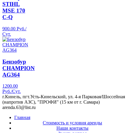
STIHL
МSЕ 170
С-Q
900.00 Руб./
Сут.
Бензобур
CHAMPION
AG364
1200.00
Руб./Сут.
г.Кинель, пгт.Усть-Кинельский, ул. 4-я Парковая/Шоссейная
(напротив АЗС), "ПРОФИ" (15 км от г. Самара)
arenda.63@list.ru
Главная
Стоимость и условия аренды
Наши контакты