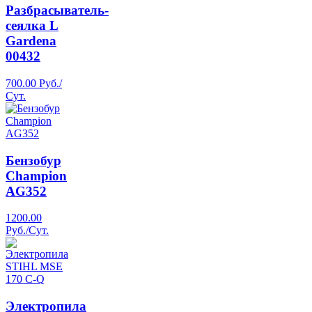
Разбрасыватель-
сеялка L
Gardena
00432
700.00 Руб./
Сут.
Бензобур
Champion
AG352
1200.00
Руб./Сут.
Электропила